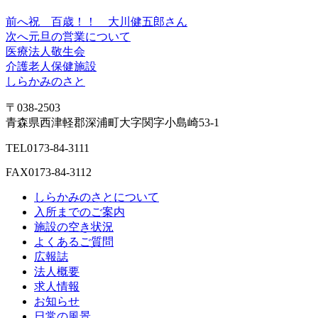
前へ
祝 百歳！！ 大川健五郎さん
次へ
元旦の営業について
医療法人敬生会
介護老人保健施設
しらかみのさと
〒038-2503
青森県西津軽郡深浦町大字関字小島崎53-1
TEL
0173-84-3111
FAX
0173-84-3112
しらかみのさとについて
入所までのご案内
施設の空き状況
よくあるご質問
広報誌
法人概要
求人情報
お知らせ
日常の風景