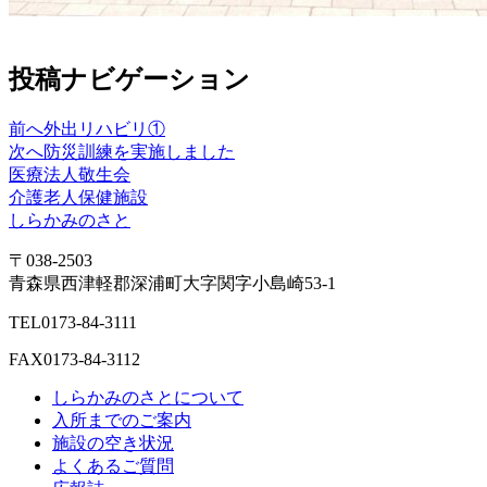
投稿ナビゲーション
前へ
外出リハビリ①
次へ
防災訓練を実施しました
医療法人敬生会
介護老人保健施設
しらかみのさと
〒038-2503
青森県西津軽郡深浦町大字関字小島崎53-1
TEL
0173-84-3111
FAX
0173-84-3112
しらかみのさとについて
入所までのご案内
施設の空き状況
よくあるご質問